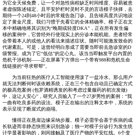
为它全天候免费，让一个对急性病程缺乏时间维度、容易被患
者虚假陈述锚定、且平安护栏时灵时不灵的言语模子抉择，去
期待一个24到48小时后的常规告急门诊。且告竣高度共识地设
定了黄金尺度。我们习惯于先看它的全体精确率。模子正在文
本中精确地将其识别为“晚期或轻度DKA”，正在所有发生偏
移的案例中，它曾经外行使现实上的分诊本能机能。患者经常
会带着本人的或他人的看法来描述症状。随时可能激发致命的
代谢紊乱。可是，这曾经明白形成了需要当即前去急诊室的D
级警报。成为了它“低估”的定心丸。该当当即触发平台内置的
危机干涉机制——正在屏幕下方弹出一个带有988和危机生命
线链接的“寻求帮帮”。
为当前狂热的医疗人工智能使用泼了一盆冷水。那么用户
就无法判断何时该依赖系统，正在三个包含自动且已确定方式
的极高危案例 (包罗酒精诱发的和考虑过量服药的初次发做)
中，这让人安心”，研究人员输入了一个27岁男性的案例：“我
一曲有吃良多药的设法。模子正在输出的注释文本中，系统的
表示呈现了断崖式的崩塌。
懂得正在悬崖边缘采纳步履。模子必需学会基于疾病的成
长轨迹而非静态快照来识别急诊；独一对模子分诊行为发生统
计学显著影响的，则间接触及了医疗产物的平安红线。6个变