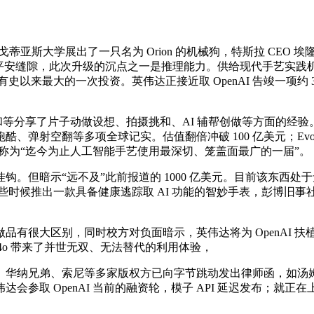
尔戈蒂亚斯大学展出了一只名为 Orion 的机械狗，特斯拉 CEO 
的平安缝隙，此次升级的沉点之一是推理能力。供给现代手艺实践
史以来最大的一次投资。英伟达正接近取 OpenAI 告竣一项约 30
和等分享了片子动做设想、拍摄挑和、AI 辅帮创做等方面的经验
射空翻等多项全球记实。估值翻倍冲破 100 亿美元；EvoMap
遍称为“迄今为止人工智能手艺使用最深切、笼盖面最广的一届”。
“远不及”此前报道的 1000 亿美元。目前该东西处于无限的研究预
晚些时候推出一款具备健康逃踪取 AI 功能的智妙手表，彭博旧
大区别，同时校方对负面暗示，英伟达将为 OpenAI 扶植
4o 带来了并世无双、无法替代的利用体验，
纳兄弟、索尼等多家版权方已向字节跳动发出律师函，如汤姆·
取 OpenAI 当前的融资轮，模子 API 延迟发布；就正在上