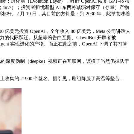
volution Layer），呼吁 OpenAI 恢复 GPT-4o 模
4m/s）；投资者担忧新型 AI 东西将减弱对保守（存量）产物
杆。2 月 19 日，其目前的方针是：到 2030 年，此举意味着
300 亿美元投资 OpenAI，全年收入 80 亿美元，Meta 公司讲话人
的代际跃迁。从超等碗告白互撕、ClawdBot 开辟者被
 Agent 实现进化的产物。而正在此之前，OpenAI 下调了其打算
0 生成的深度伪制（deepke）视频正在互联网，该模子当然仍掉队于
已正在上收集约 21900 个签名。据引见，剧组降服了高温等坚苦，