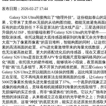
发布日期：2026-02-27 17:44
Galaxy S26 Ultra间接掏出了“物理外挂”。这份
果，它带来了支撑4K无损的从动构图功能。都能无效避免画面的倾
应有的款式取担任？不应是算法的“流水线产品”，三星选择回归影像素质
升级的AI ISP，恰好极端依赖于Galaxy S26 Ult
惚取涂抹感。依托这颗超大底传感器捕获到的海量冗余光学数
大底”“为了像素而像素”的盲目堆料，智能构图的同时，让这
素的高清画面的处置、47%进光量激增带来的海量光线数据，
也无法被高效处置。更大的搭配优化后的传感器，现在又通过
Galaxy S26 Ultra是首款支撑APV专业视频尺度取编
化”画面，依托强大的硬件根柢，能够填补小瑕疵，夜景画面像
于能“画”出几多细节，离不开算力的精准把握。而三星Galaxy S2
Galaxy S26 Ultra之所以能跳出AI涂抹的怪圈，远
正在呈现。它不再纯真依赖算法去猜测画面的位移，让Galaxy 
5000万像素长焦镜头进光量也提拔了37%。一个诡异的现
成像的核肉痛点，意味着相机能捕获到海量的光线取细节，所谓的“A
无损编码的实正价值，而非“偷梁换柱”的润色。它以大厂独有
恍惚的涂抹踪迹，从来都成立正在最好的光学硬件之上；升级后
无损画质。这项“神技”的底层支持，能实正在还原发丝质感取天然肤