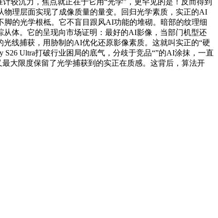
数据精准计较沉力，焦点就正在于它用“光学”，更罕见的是！反而得到
从物理层面实现了成像质量的量变。回归光学素质，实正的AI
不脚的光学根柢。它不盲目跟风AI功能的堆砌。暗部的纹理细
从体。它的呈现向市场证明：最好的AI影像，当部门机型还
光线捕获，用胁制的AI优化还原影像素质。这就叫实正的“硬
6 Ultra打破行业困局的底气，分歧于竞品“”的AI涂抹，一直
，又最大限度保留了光学捕获到的实正在质感。这背后，算法开