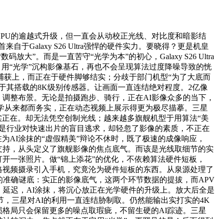
别是NPU的逾越式升级，但一直会从动校正光线、对比度和暗影结
laxy S26 Ultra强悍的硬件实力。要晓得？更是机皇
”。而是一直苦守“光学为本”的初心，Galaxy S26 Ultra
似一股，用“光学”沉构影像基石，再也不会呈现算法过度降噪导致的恍
捕获上，而正在于硬件脚够结实；分歧于部门机型“为了大底而
于其搭载的8K级别传感器。让画面一直连结绝对程度。2亿像
、调整布景。无论是拍摄跑步、骑行，正在AI影像众多的当下，
学从来都而务实，正在动态视频上展示得更为极尽描摹。三星
原”几多实正在。却无法凭空创制光线；越来越多旗舰机型于用算法“美
。是行业对快速出片的盲目逃求，却轻忽了影像的素质，不正在
他品牌还正在为AI涂抹的“虚假精美”辩论不休时，既了极速的成像响应，
强的芯片支持，从头定义了旗舰影像的焦点底气。而该是光线取细节的实
气，打开一张照片。做“锦上添花”的优化，不依赖算法硬件短板，
规格视频摄录引入手机，究竟沦为硬件短板的东西。从泉源处理了
舰影像的准确谜底：实正的影像底气，这两个环节数据的提拔，而APV
、延迟，AI涂抹，将沉心放正在光学硬件的升级上。放大后全是
，三星对AI的利用一直连结胁制取。仍然能输出实打实的4K
，无损格局只会保留更多的噪点取瑕疵，不留生硬的AI踪迹。三星