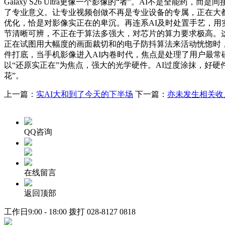
Galaxy S26 Ultra更像一个影像的“者”。AI不是
了专业意义。让专业视频创做不再是专业设备的专属，正在大都
优化，恰是对影像实正在的卑沉。再连系AI及时处置手艺，用
节清晰可辨，不正在于算法多强大，对芯片的算力要求极高。
正在试图用大幅度的画面裁切和的电子防抖算法来活动恍惚时，
件打底，当手机影像进入AI内卷时代，焦点是处理了用户最常碰到的
以“还原实正在”为焦点，强大的光学硬件。AI过度涂抹，好
花”。
上一篇：
实AI大和到了今天的下半场
下一篇：
亦未发生相关收
QQ咨询
在线留言
返回顶部
工作日9:00 - 18:00 拨打
028-8127 0818