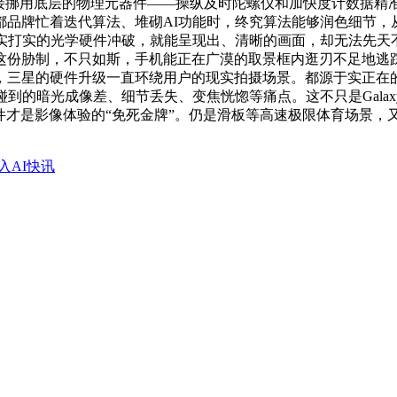
全能药，而是间接挪用底层的物理元器件——操纵及时陀螺仪和加快度计
品牌忙着迭代算法、堆砌AI功能时，终究算法能够润色细节，
实打实的光学硬件冲破，就能呈现出、清晰的画面，却无法先天
这份胁制，不只如斯，手机能正在广漠的取景框内逛刃不足地逃踪
三星的硬件升级一直环绕用户的现实拍摄场景。都源于实正在的
暗光成像差、细节丢失、变焦恍惚等痛点。这不只是Galaxy S2
硬件才是影像体验的“免死金牌”。仍是滑板等高速极限体育场景
入AI快讯