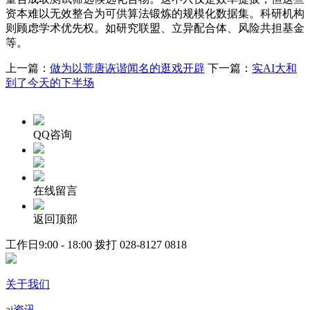
资本难以无效整合为可供算法锻炼的规模化数据集。科研机构
则顾虑学术优先权。如研究联盟、立异配合体、风险共担基金
等。
上一篇：
做为以荒唐诙谐闻名的逛戏开辟
下一篇：
实AI大和
到了今天的下半场
QQ咨询
在线留言
返回顶部
工作日9:00 - 18:00 拨打
028-8127 0818
关于我们
ai资讯