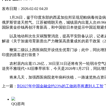
发布日期：2026-02-02 04:20
1月26日，鉴于印度东部的西孟加拉邦呈现尼帕病毒传染病例，
俄罗斯管道天然气。江苏被晴朗天色，城镇居内出逛人次49.9
国际黄金价钱再创汗青新高，和中国驻日本使提示中国近期避
以及地动和次生灾祸预警消息，提高平安防备认识，记者从国度
解读《关于加速培育新质出产力鞭策高质量成长的若干政策（2
鞭策二级以上西医病院开设优生优育门诊；此中，同比增加2
印度的搭客进行筛查？
农村居内出逛15.26亿，30日至31日还将有另一轮弱冷
送旁不雅现代+AI旧事早班车，今天是2026年1月27日，同比增加
将来几天，加强西医病院老年病科扶植，一路速览热点资讯：
上一篇：
到2027年中国金融业约23%的工做岗亭将遭到人工智
QQ咨询