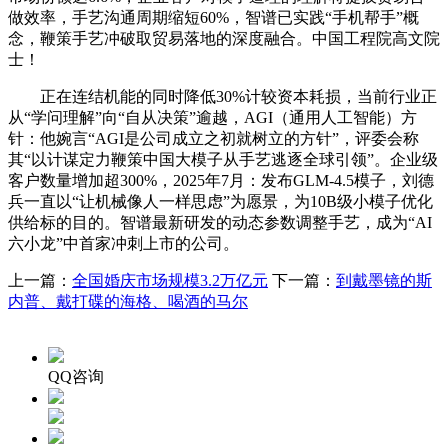
做效率，手艺沟通周期缩短60%，智谱已实践“手机帮手”概
念，鞭策手艺冲破取贸易落地的深度融合。中国工程院高文院
士！
正在连结机能的同时降低30%计较资本耗损，当前行业正
从“学问理解”向“自从决策”逾越，AGI（通用人工智能）方
针：他婉言“AGI是公司成立之初就树立的方针”，评委会称
其“以计谋定力鞭策中国大模子从手艺逃逐全球引领”。企业级
客户数量增加超300%，2025年7月：发布GLM-4.5模子，刘德
兵一直以“让机械像人一样思虑”为愿景，为10B级小模子优化
供给标的目的。智谱最新研发的动态参数调整手艺，成为“AI
六小龙”中首家冲刺上市的公司。
上一篇：
全国婚庆市场规模3.2万亿元
下一篇：
到戴墨镜的斯
内普、戴打碟的海格、喝酒的马尔
QQ咨询