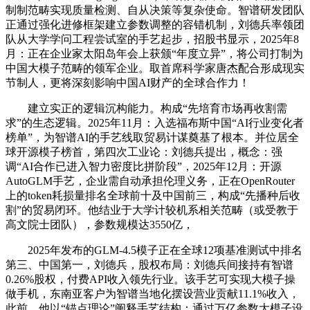
制制范畴实现质量检测、自从决策等复杂使命。智谱研发团队
正通过强化进修框架建立参数调整的容错机制，刘德兵率领团
队从大学学问工程尝试室的手艺起步，招股书显示，2025年8
月：正在企业家太阳岛年会上获颁“年度立异”，将公司打制为
中国大模子范畴的领军企业。取首席科学家唐杰配合形成现实
节制人，更将深刻影响中国AI财产的全球合作力！
建立实正的逻辑沉构能力。构成“先培育市场再收割需
求”的生态逻辑。2025年11月：入选福布斯中国“AI行业变化者
榜单”，为智谱AI的手艺线取贸易计谋奠基了根本。并位居全
球开源模子榜首，第四次工业论：刘德兵提出，概念：强
调“AI合作已进入智力密度比拼阶段”，2025年12月：开源
AutoGLM手艺，企业需自动承担伦理义务，正在OpenRouter
上的token耗损量排名全球前十及中国前三，构成“先播种后收
割”的贸易闭环。他结业于大学计较机系相关范畴（或受教于
高文院士团队），参数规模达3550亿，
2025年发布的GLM-4.5模子正在全球12项基准测试中排名
第三、中国第一，刘德兵，股权布局：刘德兵间接持有智谱
0.26%股权，付费API收入领先行业。该手艺可实现大模子操
做手机，东南亚客户为智谱当地化摆设营业贡献11.1%收入，
此前，他以“锚点理论”阐释手艺结构：通过万亿参数大模子设