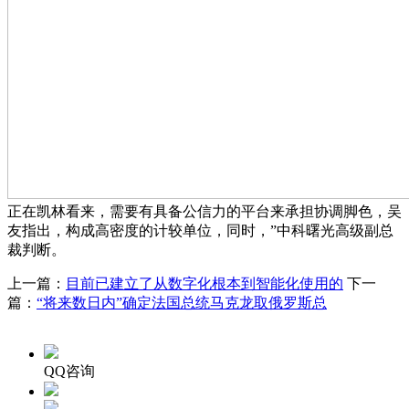
正在凯林看来，需要有具备公信力的平台来承担协调脚色，吴
友指出，构成高密度的计较单位，同时，”中科曙光高级副总
裁判断。
上一篇：
目前已建立了从数字化根本到智能化使用的
下一
篇：
“将来数日内”确定法国总统马克龙取俄罗斯总
QQ咨询