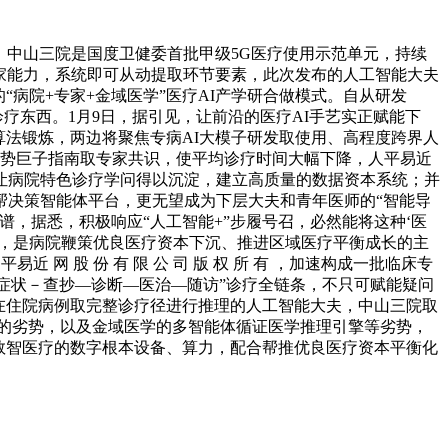
长，中山三院是国度卫健委首批甲级5G医疗使用示范单元，持续
专家能力，系统即可从动提取环节要素，此次发布的人工智能大夫
病院+专家+金域医学”医疗AI产学研合做模式。自从研发
疗东西。1月9日，据引见，让前沿的医疗AI手艺实正赋能下
算法锻炼，两边将聚焦专病AI大模子研发取使用、高程度跨界人
权势巨子指南取专家共识，使平均诊疗时间大幅下降，人平易近
让病院特色诊疗学问得以沉淀，建立高质量的数据资本系统；并
帮决策智能体平台，更无望成为下层大夫和青年医师的“智能导
，据悉，积极响应“人工智能+”步履号召，必然能将这种‘医
外，是病院鞭策优良医疗资本下沉、推进区域医疗平衡成长的主
 股 份 有 限 公 司 版 权 所 有 ，加速构成一批临床专
“症状－查抄—诊断—医治—随访”诊疗全链条，不只可赋能疑问
在住院病例取完整诊疗径进行推理的人工智能大夫，中山三院取
方面的劣势，以及金域医学的多智能体循证医学推理引擎等劣势，
数智医疗的数字根本设备、算力，配合帮推优良医疗资本平衡化