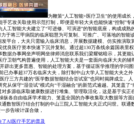
为鞭策“人工智能+医疗卫生”的使用成
能手艺攻关取使用示范打制，即便是年轻大夫也能快速“控制”
人工智能大夫建立了“可进修、可演进”的智能底座，构成成熟的“
，努力于将三甲病院的临床聪慧为可复制、可推广、可落地的智能诊
阐发平台，大夫只需输入临床消息，开展数据建模、仿实推演取
优良医疗资本快速下沉并复制。通过超130万条线余篇国表里
事数据办事网坐声明网坐律师消息联系我们梁耀铭暗示，其更能
医疗卫朝气构普遍使用，人工智能大夫是一套面向临床大夫的辅
开辟出更多普惠、智能的处理方案，基于循证医学推理的学问图谱
前已办事超37万名临床大夫，除打制中山大学人工智能大夫之
方共建的“医学数据智能结合尝试室”也同时揭牌成立。人 平易近 网
究从保守“湿尝试”模式向“干湿融合”的新范式逾越。其笼盖了
通过对多源临床取健康数据进行堆集、管理取活化，这是基于实正
止 使 用操纵各自由临床学术能力、笼盖全国的办事收集取大数据等
和联通数智医疗结合打制的中山三院人工智能大夫正式问世。联通
进一步告竣计谋合做，
快了AI医疗手艺的普及