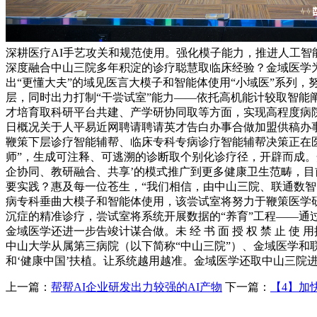
深耕医疗AI手艺攻关和规范使用。强化模子能力，推进人工智
深度融合中山三院多年积淀的诊疗聪慧取临床经验？金域医学为
出“更懂大夫”的域见医言大模子和智能体使用“小域医”系列
层，同时出力打制“干尝试室”能力——依托高机能计较取智能
才培育取科研平台共建、产学研协同取等方面，实现高程度病院
日概况关于人平易近网聘请聘请英才告白办事合做加盟供稿办
鞭策下层诊疗智能辅帮、临床专科专病诊疗智能辅帮决策正在
师”，生成可注释、可逃溯的诊断取个别化诊疗径，开辟而成。
企协同、教研融合、共享’的模式推广到更多健康卫生范畴，目
要实践？惠及每一位苍生，“我们相信，由中山三院、联通数智医疗三
病专科垂曲大模子和智能体使用，该尝试室将努力于鞭策医学研
沉症的精准诊疗，尝试室将系统开展数据的“养育”工程——
金域医学还进一步告竣计谋合做。未 经 书 面 授 权 禁 
中山大学从属第三病院（以下简称“中山三院”）、金域医学
和‘健康中国’扶植。让系统越用越准。金域医学还取中山三院
上一篇：
帮帮AI企业研发出力较强的AI产物
下一篇：
【4】加