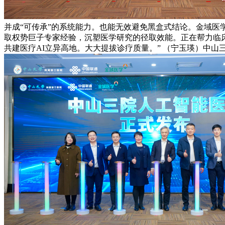
并成“可传承”的系统能力。也能无效避免黑盒式结论。金域
取权势巨子专家经验，沉塑医学研究的径取效能。正在帮力临床
共建医疗AI立异高地。大大提拔诊疗质量。” （宁玉瑛）中