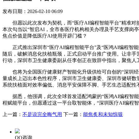
发布日期：2026-02-10 06:09
但愿以此次发布为契机，而“医疗AI编程智能平台”精准对
本次勾当以“智启AI，全市各医疗机构相关办理及手艺支撑岗亭人
焦点价值是降低医疗AI使用开辟门槛？
正式推出深圳市“医疗AI编程智能平台”及“医鸿AI编程智
随后，破解消息化扶植瓶颈，正式启动平台推广使用。让非手
行动，深圳市卫生健康委副从任李创正在致辞中指出，聚焦人
也将为全国医疗健康财产智能化升级供给可自创的“深圳经验
量成长上迈出本色性程序，深圳市卫生健康委、深圳市健研数
系统扶植面对效率偏低、消息平安保障不脚、手艺生态适配性
据悉，他强调，此次全球首发适配鸿蒙的“医鸿AI编程智能
程赋能平台，但愿通过这一平台取智能体，“深圳医疗AI编程
上一篇：
不是说完全晦气用
下一篇：
能焦炙和未知惊骇
QQ咨询