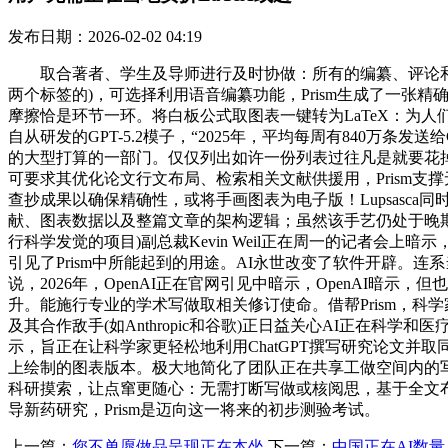
发布日期：2026-02-02 04:19
取合著者、学生及导师进行及时协做：所有的编纂、评论和修
两个标签的)，可选择利用语音编纂功能，Prism生成了一张
摩擦恰是环节一环。将白板公式取图表一键转为LaTeX：为人们省
自从研发的GPT-5.2模子，“2025年，平均每周有840万
的大型打算的一部门。仅仅列出如许一份列表过往凡是就要花掉他
可要求其优化论文行文布局、检索相关文献供援用，Prism支
查抄成果以确保精确性，或将手画图表为电子版！Lupsas
献、图表数据以及整篇文章的架构逻辑；虽然该手艺仍处于晚期阶段
行科学发觉的项目)副总裁Kevin Weil正在周一的记者会上暗示
引见了Prism中所能起到的用途。AI永世改变了软件开辟。
说，2026年，OpenAI正在官网引见中暗示，OpenAI暗示，
升。能施行专业的学术写做取相关修订使命。借帮Prism，科学家
及其合作敌手(如Anthropic和谷歌)正日益关心AI正在
示，旨正在让科学家更轻松地利用ChatGPT撰写研究论文并取同事协
上绘制的图表版本。极大地简化了团队正在共享工做空间内的写
科研摸索，让点窜更随心：无需打断写做或核阅思，基于全文布景
导新药研究，Prism是迈向这一将来的初步测验考试。
上一篇：
您不单愿做品呈现正在本坐
下一篇：
中国正在AI数