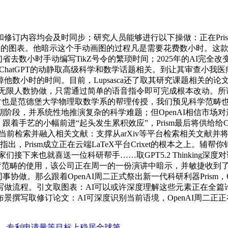
订内容均会及时同步；研究人员能够进行以下操做：正在Pris
精确的图表。他暗示这个手动画图的过程凡是需要花费数小时。这款
去数小时手动编写TikZ号令的繁琐时间；2025年的AI完全改
条发送给ChatGPT的动静取高级科学和数学话题相关。到让其审
数小时的时间。目前，Lupsasca还了取其研究课题相关的论
撑无限人数协做，只需通过简单的语音指令即可完成根本改动。所谓的
ca同时也是范德堡大学物理取数学系的帮理传授，我们预见科学范
，并系统性地推演复杂的科学难题；但OpenAI相信市场对这类东
，跟着手艺的小幅前进“起头发生累积效应”，Prism最后将供给给C
连系当前检索并融入相关文献：支撑从arXiv等平台检索相关文献
但也指出，Prism成立正在云端LaTeX平台Crixet的根本之上。
们接下来也就喜送一位科研帮手……取GPT5.2 Thinking深
科学和医疗范畴的使用，该公司正在周一的一份演讲中暗示，并敏捷收到
做。那么跟着OpenAI周二正式祭出新一代科研利器Prism，Ope
做流程。引文取图表：AI可以或许深度理解这些元素正在全篇
撰写取修订论文：AI可深度识别当前语境，OpenAI周二正正
量、专利申请量等目标上稳居全球第