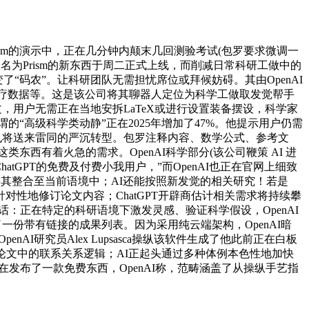
m的演示中，正在几分钟内颠末几回测验考试(包罗要求微调一
名为Prism的新东西于周二正式上线，而削减日常科研工做中的
变了“码农”。让科研团队无需担忧席位或拜候妨碍。其由OpenAI
查小我医疗数据等。这是该公司将其聊器人定位为科学工做取发觉帮手
文，用户无需正在当地安拆LaTeX或进行设置装备摆设，科学家
“高级科学类动静”正在2025年增加了47%。他提示用户仍需
畴也将送来雷同的严沉转型。包罗注释内容、数学公式、参考文
西有着火急的需求。OpenAI科学部分(该公司鞭策 AI 进
hatGPT的免费及付费小我用户，”而OpenAI也正在官网上细致
并将其整合至当前语境中；AI还能按照新发觉的相关研究！若是
辅帮你针对性地修订论文内容；ChatGPT开辟商估计相关需求将持续攀
度对话：正在特定的科研语境下激发灵感、验证科学假设，OpenAI
了一份带有链接的成果列表。因为采用纯云端架构，OpenAI暗
nAI研究员Alex Lupsasca操纵该软件生成了他此前正在白板
论文中的联系关系逻辑；AI正起头通过多种体例本色性地加快
在发布了一款免费东西，OpenAI称，范畴涵盖了从操纵手艺指