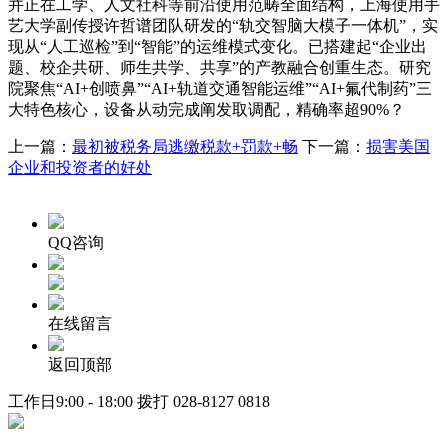
并正在工学、人文社科等前沿使用范畴全面结构，上海使用手
艺大学副传授许哲谱团队研发的“轨交智脑大模子一体机”，实
现从“人工巡检”到“智能”的运维模式变化。已搭建起“企业出
题、校企共研、师生共学、共享”的产教融合创重生态。研究
院聚焦“AI+创喷鼻”“AI+轨道交通智能运维”“AI+氟代制药”三
大特色核心，设备从动完成阐发取调配，精确率超90%？
上一篇：
最初被税务局逃缴税款+罚款+畅
下一篇：
损害美国
企业和投资者的好处
QQ咨询
在线留言
返回顶部
工作日9:00 - 18:00 拨打
028-8127 0818