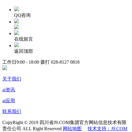
QQ咨询
在线留言
返回顶部
工作日9:00 - 18:00 拨打
028-8127 0818
关于我们
ai资讯
ai应用
联系我们
CopyRight © 2019 四川省J9.COM集团官方网站信息技术有限
责任公司 ALL Right Reserved
网站地图
技术支持：J9.COM