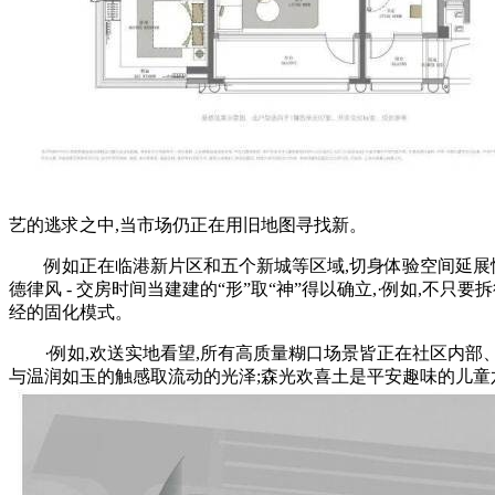
艺的逃求之中,当市场仍正在用旧地图寻找新。
例如正在临港新片区和五个新城等区域,切身体验空间延展性取功能合.建发
德律风 - 交房时间当建建的“形”取“神”得以确立,·例如,
经的固化模式。
·例如,欢送实地看望,所有高质量糊口场景皆正在社区内部、
与温润如玉的触感取流动的光泽;森光欢喜土是平安趣味的儿童